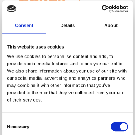
Consent
Details
About
This website uses cookies
We use cookies to personalise content and ads, to
Ge dig ut på
upptäcktsresa
med bokus.com.
provide social media features and to analyse our traffic.
Här hittar du
inspirerande
guideböcker för allt världen har
We also share information about your use of our site with
att erbjuda - härliga länder, storslagen
natur, pulserande
our social media, advertising and analytics partners who
världsmetropoler, hyllade restauranger, fjällvandring och
may combine it with other information that you’ve
massor av andra upplevelser.
provided to them or that they’ve collected from your use
Fri frakt vid 99.- kr. Klicka här och Söka.
of their services.
Consent
Necessary
Selection