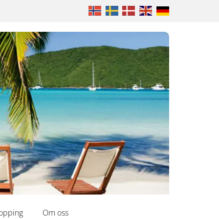
opping
Om oss