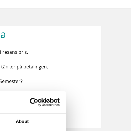
la
i resans pris.
 tänker på betalingen,
ve Semester?
About