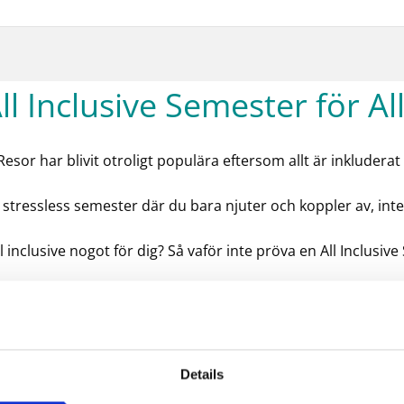
ll Inclusive Semester för Al
 Resor har blivit otroligt populära eftersom allt är inkluderat 
n stressless semester där du bara njuter och koppler av, inte
ll inclusive nogot för dig? Så vaför inte pröva en All Inclusi
Klicka här:
momondo.se
,
Sunwebresor.se
NB!
Kontrollera noga vad som ingår i en all inclusive semester
Details