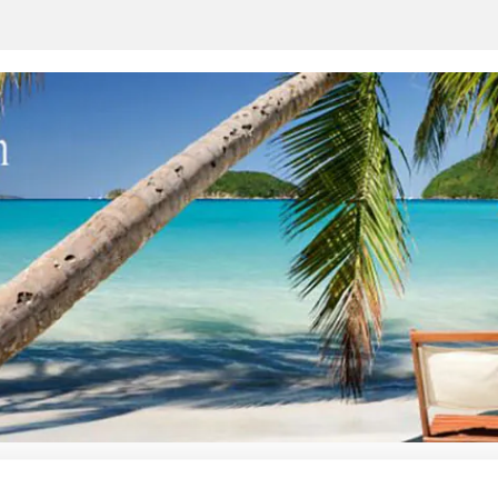
uten
Flyg
Hotell
All inclusive
Cruise
Sh