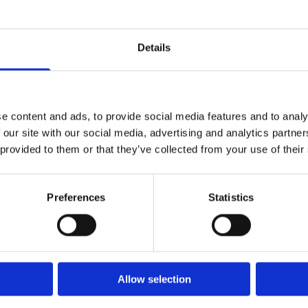
Details
En cruise-semest
och stressfri s
e content and ads, to provide social media features and to analy
 our site with our social media, advertising and analytics partn
 provided to them or that they’ve collected from your use of their
Tänk att packa dina
Preferences
Statistics
Att upptäcka en ny stad 
utan att behöva tänka 
Njut din stre
Allow selection
ombord på ett bek