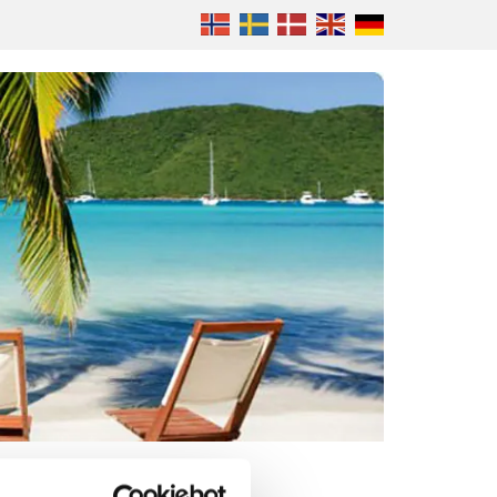
opping
Om oss