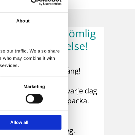
About
er är en oförglömlig
emesterupplevelse!
se our traffic. We also share
ers who may combine it with
 services.
 resväskor bara en gång!
Marketing
och vackra landskap varje dag
på stressen med att packa.
ssfria semester
Allow all
vämt kryssningsfartyg.